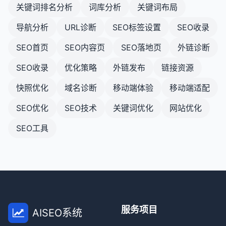
优化移动端体验是一个持续的过程，需要定期测试、
关键词排名分析
词库分析
关键词布局
使用清晰的视觉层次结构和导航线索，帮助用户理
监控和改进。通过关注响应式设计、页面速度、导
解网站结构。
航、内容和互动元素，你可以为移动用户提供出色的
导航分析
URL诊断
SEO标签设置
SEO收录
体验，同时改善SEO表现和转化率。
创建SEO友好的网站架构是一个需要平衡搜索引擎需
SEO首页
SEO内容页
SEO落地页
外链诊断
求和用户体验的过程。通过实施上述原则，你可以创
建一个既有利于搜索引擎爬行和索引，又能为用户提
SEO收录
优化策略
外链发布
链接资源
供良好体验的网站架构，从而改善SEO表现和业务成
果。
快照优化
域名诊断
移动端体验
移动端适配
SEO优化
SEO技术
关键词优化
网站优化
SEO工具
服务项目
AISEO系统