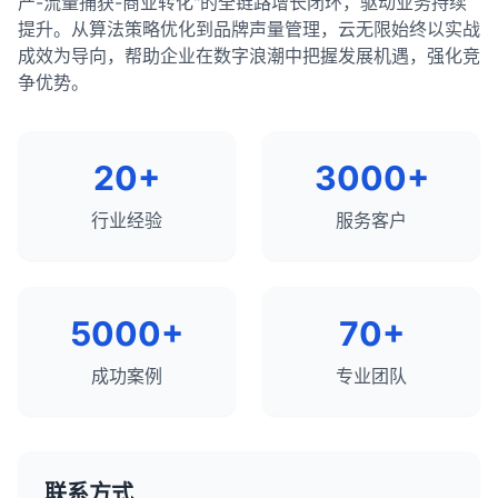
确保它们遵守版权规定并正确归因。
产-流量捕获-商业转化"的全链路增长闭环，驱动业务持续
品页面、热门内容页面）应该进行全面优化，而次要
避免链式重定向（A → B → C），尽量直接重定向
使用自适应视频播放器，确保视频在所有设备上都
引起的，包括排名位置不佳、搜索量低、标题和描述
在Google Search Console和其他搜索引擎工具中
助搜索引擎更好地理解页面内容，并可能使搜索结果
只标记页面上实际存在的内容。
总结和建议：
提升。从算法策略优化到品牌声量管理，云无限始终以实战
页面（如联系页面、隐私政策页面）只需要基本的优
（A → C）。
考虑合作
点击率
：SERPs中的位置和展示方式直接影响点击
：与聚合网站建立合作关系，确保你的内
能正常播放。
不够吸引人、缺乏丰富片段、搜索意图不匹配等。通
提交网站地图。
显示丰富片段，提高点击率和转化率。正确实施结构
确保数据准确且与页面内容一致。
成效为导向，帮助企业在数字浪潮中把握发展机遇，强化竞
化。所有页面都应该进行基本的技术SEO和用户体验
容以有利的方式呈现并正确归因。
率。
过系统地分析这些因素并采取相应的优化措施，可以
对于大多数网站，
在网站迁移后，保持301重定向至少1年，以确保搜
子目录通常是更好的SEO选择
，
化数据可以为网站带来明显的竞争优势，特别是在竞
考虑使用缩略图代替自动播放视频，减少带宽使
考虑为不同类型的内容创建专用的网站地图（如文
争优势。
优化，以确保网站的整体健康和性能。
避免使用误导性或不准确的标记。
有效提高有机流量。重要的是不仅要关注排名，还要
因为它们可以共享主域名的权威性，集中链接
索引擎有足够的时间更新索引。
争激烈的行业。
用。
章、产品、图片等）。
可见度
：在SERPs中占据多个位置（如有机结果、
总结来说，聚合网站在Google上的表现有时优于原始
关注点击率和用户体验，以最大限度地发挥SEO的价
equity，并简化网站管理。
测试和验证
：
知识面板、图片结果等）可以提高品牌可见度。
提供视频控件，允许用户控制播放体验。
定期更新网站地图，反映网站内容的变化。
来源，主要是因为它们提供了更好的用户体验、更强
更新内部链接，指向新URL，而不是依赖重定向。
值。
使用Google的结构化数据测试工具验证标记。
的权威性、更好的内容组织和更多的资源投入。对于
只有在内容差异很大、针对不同的目标受众、代表
用户体验
：SERPs的结构和内容直接影响用户体验
监控重定向状态，确保它们正常工作。
7. 避免使用弹出窗口和插页式广告
6. 使用规范化标签处理重复内容
20+
3000+
原始内容创作者来说，应对这一挑战的最佳策略是专
不同的品牌或有特殊的技术需求时，才考虑使用子
在Google Search Console中监控结构化数据
和转化率。
在Google Search Console中提交地址更改，通知
弹出窗口和插页式广告在移动设备上可能会严重影
使用canonical标签指定页面的首选版本，处理重
注于创建独特价值、改善用户体验、加强品牌建设和
域名。
报告。
竞争分析
：分析SERPs可以帮助了解竞争对手的策
行业经验
服务客户
搜索引擎网站已迁移。
响用户体验。
复内容问题。
建立权威性。虽然聚合网站可能在某些情况下表现更
无论选择哪种方式，都应确保：
略和表现。
总结来说，丰富片段是增强搜索结果的有效方式，可
好，但高质量的原创内容仍然是长期SEO成功的基
如果必须使用弹出窗口，请确保它们易于关闭，并
确保每个页面只有一个规范URL，避免规范标签
301重定向与其他重定向类型的区别：
内容高质量且与目标受众相关。
以提高点击率、提供更多信息并增加搜索可见性。通
础。
如何优化SERPs表现：
且不会覆盖主要内容。
链。
过正确实施结构化数据，网站所有者可以为用户提供
302重定向
网站结构清晰且易于导航。
：临时重定向，告诉搜索引擎资源只是
正确处理HTTP/HTTPS和www/non-www版本的
5000+
70+
优化有机搜索排名，争取前10位的位置。
更好的搜索体验，同时获得潜在的SEO优势。虽然丰
暂时移动，不应将链接权益转移到新URL。
8. 测试和监控移动端性能
实施了良好的内部链接策略。
URL。
富片段不直接影响排名，但它们可以显著提高搜索结
实施结构化数据，获取丰富片段。
307重定向
技术SEO基础扎实（如页面速度、移动友好性
：与302类似，但要求客户端保持请求
使用Google的Mobile-Friendly Test工具测试网站
成功案例
专业团队
果的吸引力和实用性。
7. 优化404页面
方法不变。
等）。
的移动友好性。
优化内容以获取特色摘要。
使用PageSpeed Insights和Core Web Vitals评估
创建自定义404页面，提供有用的信息和导航选
308重定向
：与301类似，但要求客户端保持请求
优化标题标签和元描述，提高点击率。
最终，子域名与子目录的选择应该基于对业务需求、
和监控页面性能。
项。
方法不变。
内容组织和SEO影响的综合评估。在大多数情况下，
管理本地搜索存在，优化Google我的商家信息。
在实际移动设备上测试网站，而不仅仅依赖模拟
在404页面上添加搜索功能和重要页面的链接。
子目录提供了更好的SEO价值和更简单的管理，但在
联系方式
元刷新
：通过HTML元标签实现的重定向，不如服