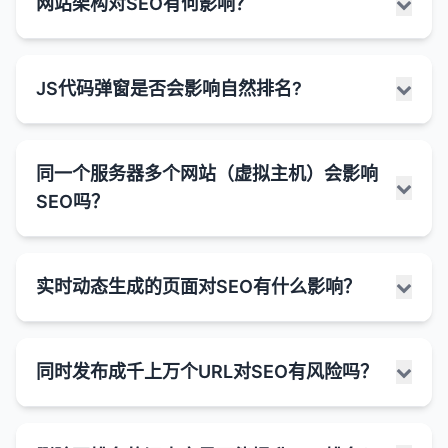
网站架构对SEO有何影响？
面都会直接提高排名。
2020年推出的一组用户体验相关的指标，旨在衡量网
擎视为低质量或"稀薄"的内容。
1. 内部链接优化
页面不可访问
：页面可能返回错误状态码（如
高度相关。
页的加载速度、交互性和视觉稳定性。自2021年5月
404、500等）。
内容质量是关键
：收录量的质量比数量更重要。一
合理的内部链接结构可以帮助搜索引擎更好地理解
哪些页面可能自然地内容较少：
内容结构
：良好的内容结构（如标题层级、列表、
起，Core Web Vitals正式成为Google搜索排名的重
个拥有100个高质量、相关页面的网站可能比一个
重定向问题
：页面可能被错误地重定向到另一个页
网站架构和页面重要性。
网站架构是指网站的组织结构和页面之间的关系，它
段落分隔）比单纯的字数更重要。
要因素。
联系页面
：主要包含联系信息，不需要大量文本。
JS代码弹窗是否会影响自然排名?
拥有1000个低质量页面的网站获得更好的整体排
面。
对SEO有深远的影响。一个良好的网站架构可以帮助
内部链接可以分配页面权重，提高重要页面的排名
用户体验
：冗长、杂乱的内容可能会导致用户体验
名。
产品页面
：特别是以图片为主的产品（如服装、家
Core Web Vitals包含三个关键指标：
搜索引擎更有效地爬行和索引网站内容，同时也能改
网站迁移
：网站迁移过程中可能出现问题，导致页
潜力。
下降，增加跳出率。
具等）。
善用户体验。
面暂时无法访问。
关键词覆盖
：更多的收录页面可以让网站覆盖更多
良好的内部链接可以改善用户体验，增加页面浏览
LCP (Largest Contentful Paint)
：最大内容绘
JavaScript代码弹窗（如订阅表单、通知、Cookie同
搜索意图
：不同的搜索意图需要不同长度的内容。
的关键词，特别是长尾关键词，从而获得更多的有
登录/注册页面
：主要功能是表单，文本内容有
JavaScript 渲染问题
：如果页面内容主要通过
同一个服务器多个网站（虚拟主机）会影响
量和停留时间。
制，衡量页面加载速度。理想情况下，LCP应在
网站架构对SEO的主要影响：
意书等）是否会影响自然排名，取决于多种因素，包
例如，"如何煮鸡蛋"可能只需要简短的说明，
机流量。
限。
JavaScript加载，Google可能无法正确渲染和索
SEO吗？
2.5秒以内。
括弹窗的类型、大小、出现时机和用户体验。Google
而"SEO完整指南"则需要更详细的长篇内容。
2. 内容更新和刷新
1. 爬行效率
引内容。
网站权威性
：较大的网站（通常有更多的收录页
感谢页面
：用户完成操作后的确认页面。
一直强调用户体验的重要性，因此设计不当的弹窗可
FID (First Input Delay)
：首次输入延迟，衡量页
最佳实践：
更新现有内容比创建全新内容通常更具成本效益。
面）可能被视为更权威，这可能间接有助于提高排
清晰的网站架构帮助搜索引擎爬虫更有效地浏览网
能会对排名产生负面影响。
图片画廊
面交互性。理想情况下，FID应在100毫秒以内。
：以视觉内容为主的页面。
2. 内容问题
在同一个服务器或IP地址上托管多个网站（通常称为
名。
刷新过时的内容可以恢复或提高其排名。
站。
关注质量而非数量
：创建能够真正帮助用户解决问
实时动态生成的页面对SEO有什么影响？
弹窗可能影响排名的方式：
CLS (Cumulative Layout Shift)
：累积布局偏
内容质量低
：Google可能认为内容质量不高，缺
虚拟主机）是否会影响SEO，这是一个常见的问题。
如何处理"文字少"或"内容单薄"的问题：
添加新信息、数据或案例研究可以增加内容的深度
合理的内部链接结构确保爬虫能够发现和访问所有
内部链接结构
：良好的内部链接结构可以帮助搜索
题或获取信息的内容。
移，衡量页面的视觉稳定性。理想情况下，CLS应
乏原创性或价值。
总的来说，在大多数情况下，共享IP地址本身不会对
用户体验因素
：
和价值。
重要页面。
引擎发现和索引更多页面，同时也有助于分配页面
评估页面目的
：首先确定页面的主要目的和目标受
根据主题和意图调整长度
：为每个主题提供适当深
小于0.1。
SEO产生负面影响，特别是如果这些网站都是合法
重复内容
：页面内容可能与网站内部或其他网站的
权重，可能影响排名。
过于频繁或侵入性的弹窗可能导致用户体验下
实时动态生成的页面（如使用JavaScript框架构建的
众。
扁平化的网站架构（重要页面距离首页不超过3次
度的覆盖，而不是人为地增加字数。
3. 用户体验优化
的、高质量的网站。
内容重复。
同时发布成千上万个URL对SEO有风险吗？
Core Web Vitals对于SEO的重要性：
降。
单页应用SPA、AJAX加载内容或根据用户输入实时生
点击）有助于确保重要页面被频繁爬行。
添加有价值的内容
：在适当的情况下，添加更多有
为什么高收录量不一定带来高排名：
优化内容结构
：使用标题、小标题、列表、图表等
内容被修改
：页面内容可能被大幅修改，导致
页面加载速度、移动友好性和导航结构等用户体验
为什么共享IP地址通常不会影响SEO：
成的内容）对SEO的影响取决于多种因素，特别是内
这可能导致更高的跳出率和更短的停留时间，这
价值、相关的文本内容。
排名因素
：Core Web Vitals是Google官方确认的
元素使内容更易于阅读和理解。
2. 索引覆盖率
Google重新评估并决定不索引。
因素对SEO越来越重要。
内容质量差
：如果大多数收录页面是低质量、重复
容的可访问性和搜索引擎的渲染能力。
些用户信号可能间接影响排名。
排名因素，直接影响搜索结果中的排名。
IP地址不是排名因素
：Google等搜索引擎不会仅
同时发布成千上万个URL（例如通过程序化SEO、大
优化现有内容
：确保现有内容是高质量、简洁且信
内容相关性差
：内容可能与网站主题或用户搜索意