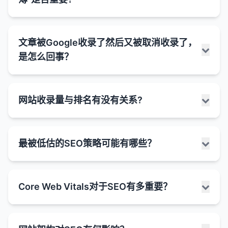
仅是字数。
字数与SEO的关系：
当SEO审计工具显示"文字少"或"内容单薄"的警告时，
深度和全面性
：较长的内容通常能够更深入、更全
文章被Google收录了然后又被取消收录了，
这通常意味着工具检测到页面上的文本内容不足以被
面地覆盖一个主题，这有助于满足用户的信息需
是怎么回事？
搜索引擎充分理解和评估。虽然这不一定是严重问
求，并向搜索引擎展示你对该主题的权威性。
题，但它确实可能影响页面的SEO表现。
关键词机会
：较长的内容提供了更多自然包含相关
为什么"文字少"或"内容单薄"可能是个问题：
关键词和语义变体的机会。
文章被Google收录后又被取消收录（也称为"去索
网站收录量与排名有没有关系?
引"或"降权"）是一个令人担忧的情况，但并不罕见。
用户停留时间
：高质量的长篇内容可能会增加用户
搜索引擎理解困难
：过少的文本使得搜索引擎难以
这可能由多种因素引起，从技术问题到内容质量问题
在页面上的停留时间，这是一个积极的用户信号。
理解页面的主题和相关性。
不等。
网站收录量（即被搜索引擎索引的页面数量）与排名
与排名的相关性
：一些研究表明，在搜索结果中排
关键词优化受限
：没有足够的文本，很难自然地包
最被低估的SEO策略可能有哪些？
可能的原因：
之间存在一定的关系，但这种关系并不是简单的线性
名靠前的页面平均字数较多（通常在1500字以
含目标关键词和相关术语。
关系。高收录量本身并不能保证高排名，反之亦然。
上），尤其是对于信息型和商业调查型查询。
用户价值不足
：单薄的内容可能无法充分满足用户
1. 技术问题
的信息需求。
收录量与排名的关系：
为什么字数不是唯一重要的因素：
在SEO领域，许多注意力都集中在热门策略上，如内
robots.txt 更改
：网站的robots.txt文件可能被更
Core Web Vitals对于SEO有多重要？
容创作、关键词优化和外链建设。然而，一些不太被
竞争劣势
：与内容更丰富的竞争对手相比，内容单
新，阻止了Google爬行该页面。
间接关系
：通常情况下，较大的网站（拥有更多页
内容质量
：1000字的高质量、有价值内容远胜于
关注但同样有效的策略往往被低估。以下是一些可能
薄的页面可能处于劣势。
面）可能有更多的收录量，并且可能在更多的关键
5000字的低质量、重复内容。
noindex 标签
：页面可能被添加了noindex标签，
被低估的SEO策略：
词上获得排名。但这并不意味着每个额外的收录页
Core Web Vitals（核心网页指标）是Google在
可能被视为低质量
：极端单薄的内容可能被搜索引
指示Google不要索引该页面。
内容相关性
：内容必须与用户的搜索意图和关键词