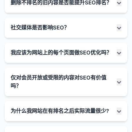
或无价值的内容，它们可能不会获得良好的排名。
确保内容完整
良好的用户体验可以提高用户参与度指标（如停留
：覆盖主题的所有重要方面，提供全
良好的网站架构有助于确保更多有价值的页面被搜
删除不排名的旧内容是否能提升SEO排名？
内容可访问性
：
仅因为网站共享IP地址而对其进行惩罚。
实时动态生成页面可能面临的SEO挑战：
规模内容生成或网站迁移）确实存在一定的SEO风
息丰富的。
用户体验
：良好的Core Web Vitals分数意味着更
图相关性不高。
面的信息。
时间、跳出率），这些指标可能影响排名。
索引擎索引。
关键词 cannibalization
：过多针对相同关键词的
险，特别是如果处理不当。搜索引擎算法旨在识别和
如果弹窗阻止用户访问主要内容，可能会被视
好的用户体验，这可以提高用户参与度指标（如停
共享IP是常态
：大多数小型和中型网站都使用虚拟
使用结构化数据
内容可访问性
：
：对于内容较少的页面（如产品页
内容违规
：内容可能违反了Google的内容政策
改善用户体验可以直接提高转化率，即使排名没有
合理的导航和内部链接可以引导爬虫发现深层页
页面可能导致内部竞争，降低整体排名。
避免填充内容
：不要为了增加字数而添加无关或重
惩罚试图操纵排名的行为，而突然大量增加URL可能
为"干扰性插页"。
留时间、跳出率），间接影响排名。
主机，共享IP地址是行业常态。
面），使用结构化数据帮助搜索引擎理解页面内
（如垃圾内容、误导性内容等）。
删除不排名的旧内容是否能提升SEO排名，这取决于
变化。
传统的搜索引擎爬虫主要解析HTML内容，如果
面。
复的信息。
被视为可疑活动。
技术问题
：即使页面被收录，如果存在技术问题
Google在2017年推出的"干扰性插页"更新专门
社交媒体是否影响SEO？
容。
竞争优势
：优化Core Web Vitals可以为你提供相
多种因素，包括内容的质量、数量、与网站主题的相
内容质量更重要
：搜索引擎更关注网站内容的质
内容是通过JavaScript动态加载的，可能无法
清晰的分类和组织可以帮助搜索引擎理解网站的主
（如页面速度慢、移动友好性差等），也可能影响
3. 算法更新
针对这种情况，可能会对使用过度侵入性弹窗的
总结来说，虽然较长的内容在某些情况下可能对SEO
4. 结构化数据标记
对于竞争对手的优势，特别是在竞争激烈的行业。
潜在的风险：
关性以及删除后的处理方式。在某些情况下，删除不
量、相关性和用户体验，而不是IP地址。
被正确抓取和索引。
添加相关多媒体
：在适当的情况下，添加高质量的
题和内容结构。
排名。
网站进行惩罚。
有益，但它不应被视为目标本身。更重要的是创建高
Google的算法更新可能导致某些类型的内容排名
排名的旧内容可能有助于提升SEO排名，但在其他情
结构化数据可以帮助搜索引擎更好地理解页面内
图片、视频、图表等多媒体内容。
移动优先
虽然Google现在可以渲染JavaScript，但这个
：随着移动搜索的增长，良好的移动用户
技术隔离
：现代虚拟主机技术提供了良好的隔离，
爬行预算问题
：
社交媒体与SEO之间的关系是一个复杂且经常被讨论
质量、相关、结构良好的内容，能够全面满足用户需
缺乏外部链接
：没有足够的高质量外部链接，即使
3. 页面权重分配
下降或被去索引。
况下可能没有明显效果或甚至产生负面影响。
移动体验
：
容。
我应该为网站上的每个页面做SEO优化吗？
体验变得越来越重要，Core Web Vitals是衡量这
过程可能不如直接解析HTML高效。
一个网站的问题通常不会影响同一服务器上的其他
的话题。虽然社交媒体信号（如点赞、分享、评论）
优化元标签
：确保标题标签和元描述准确且包含目
搜索引擎为每个网站分配有限的爬行预算（即它
求。字数应该是内容自然发展的结果，而不是刻意追
有很多收录页面，也可能难以获得良好的排名。
主要更新（如Panda、Penguin等）通常会引起更
在移动设备上，弹窗更容易造成用户体验问题。
它可以使搜索结果显示丰富片段（如星级评分、价
一点的关键指标。
网站架构影响页面之间的权重分配。
网站。
删除不排名的旧内容可能有助于提升SEO的情况：
本身不是直接的排名因素，但社交媒体确实可以通过
标关键词。
索引问题
：
们愿意花费在爬行网站上的资源）。
求的目标。
明显的变化。
用户信号差
：如果用户对网站内容不感兴趣（如高
格、事件信息等），提高点击率。
Google的移动优先索引意味着移动体验对排名
靠近首页的页面通常获得更多的内部链接和权重。
多种间接方式影响SEO和有机搜索性能。
未来趋势
：Google越来越重视用户体验，Core
动态生成的内容可能不会被编入索引，特别是如
突然增加大量URL可能导致搜索引擎无法有效地
可能影响SEO的情况：
考虑合并页面
：如果多个页面内容都很单薄且主题
消除低质量内容
：
是否应该为网站上的每个页面做SEO优化，这取决于
跳出率、短停留时间），即使有很多收录页面，排
的影响更大。
结构化数据对于特定类型的内容（如产品、食谱、
Web Vitals可能会在未来变得更加重要。
合理的内部链接策略可以帮助重要页面获得更多的
果它是在用户交互后才加载的。
4. 手动操作
仅对会员开放或受限的内容对SEO有价值
爬行和索引所有页面。
相关，可以考虑将它们合并为一个内容更丰富的页
社交媒体如何间接影响SEO：
多种因素，包括页面的目的、重要性、目标受众和资
名也可能受到影响。
删除低质量、过时或重复的内容可以提高网站的
事件等）特别有价值。
服务器上有垃圾网站
：
权重。
页面性能
：
面。
无限滚动等动态加载机制可能导致部分内容无法
吗？
重要页面可能无法获得足够的爬行资源。
如何优化Core Web Vitals：
源可用性。虽然理论上为每个页面做SEO优化是理想
网站可能受到了Google的手动操作惩罚。
整体质量信号。
如果服务器上有大量垃圾网站、作弊网站或被惩
优化收录量和排名的策略：
1. 增加品牌曝光和流量
过多或复杂的JavaScript弹窗可能会影响页面
被完整索引。
5. 长尾关键词优化
的，但在实践中，通常更有效的策略是根据页面的价
使用内部链接
：通过内部链接将内容单薄的页面与
4. 用户体验和参与度
这种情况通常会在Google Search Console中收到
内容质量问题
：
搜索引擎可能会将更多的信任和权威性分配给内
罚的网站，可能会对同一IP上的其他网站产生负
优化LCP
：
加载速度。
社交媒体可以增加品牌曝光，吸引更多用户访问网
值和潜力分配SEO资源。
关注内容质量
：创建高质量、原创、有价值的内
网站上其他内容丰富的页面连接起来。
页面速度
：
通知。
容质量更高的网站。
长尾关键词通常竞争度较低，更容易排名。
大规模生成的内容往往质量较低或缺乏独特价
面影响。
良好的网站架构提高用户体验，减少跳出率，增加
压缩和优化图片
仅对会员开放或受限的内容（如付费订阅内容、登录
页面速度是Core Web Vitals的一部分，直接影
站。
容，满足用户需求。
复杂的JavaScript应用可能加载较慢，影响用
值。
为什么我网站在有排名之后实际流量很少?
它们通常具有更高的转化率，因为搜索意图更明
应该优先优化的页面：
停留时间。
改善爬行效率
：
这被称为"坏邻居效应"（bad neighborhood
总结来说，"文字少"或"内容单薄"的警告应该被视为一
后才能访问的内容）对SEO的价值是有限的，因为搜
使用CDN（内容分发网络）
5. 链接问题
响排名。
增加的流量可能导致更好的用户信号（如停留时
户体验和Core Web Vitals。
内容差异化
：确保每个页面都有独特的价值和主
确。
这可能导致搜索引擎将这些页面视为低质量内
effect）。
个需要评估的信号，而不是一个必须立即解决的严重
索引擎爬虫通常无法访问这些内容。然而，这类内容
清晰的导航帮助用户快速找到所需信息。
删除大量不排名的页面可以减少网站的总页面
首页
优化服务器响应时间
：
间、页面浏览量），这些信号可能间接影响排名。
页面可能失去了重要的内部或外部链接。
可能不会对排名产生负面影响的弹窗类型：
题，避免重复内容。
页面速度是直接的排名因素。
容，影响整体网站的排名。
针对长尾关键词的内容可以累积大量有价值的有机
问题。关键是确保每个页面都能有效地实现其目的，
仍然可以通过多种间接方式为网站的整体SEO策略做
数，提高搜索引擎的爬行效率。
良好的用户体验信号（如低跳出率、高停留时间）
服务器性能问题
：
启用浏览器缓存
首页通常是网站上最重要的页面，应该进行全面
网站在关键词排名之后实际流量很少是一个常见的问
页面可能获得了大量低质量或 spammy 的链接。