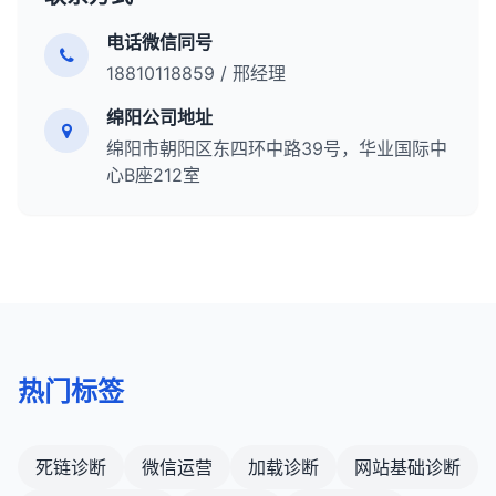
优化图片和视频，提高在多媒体结果中的可见度。
器。
特定情况下，子域名可能是更合适的选择。
监控并修复破损链接，减少404错误的发生。
务器端重定向对SEO友好。
监控和管理知识面板信息。
电话微信同号
定期监控移动端用户行为数据，如跳出率、停留时
总结来说，301重定向是一种重要的技术，用于在
8. 实施响应式设计
间和转化率。
18810118859 / 邢经理
总结来说，SERPs是搜索引擎用户体验的核心，也是
URL更改时维护用户体验和保留SEO价值。正确使用
使用响应式设计确保网站在所有设备上都能提供良
SEO的主要战场。了解SERPs的结构和组成部分，以
301重定向可以确保网站迁移、URL结构更改或内容
9. 优化本地搜索体验
绵阳公司地址
好的体验。
及如何优化网站在SERPs中的表现，对于提高有机流
合并不会对有机搜索流量产生负面影响。了解何时以
绵阳市朝阳区东四环中路39号，华业国际中
对于本地企业，确保联系信息、营业时间时间和地
这对于移动优先索引尤为重要。
量和实现业务目标至关重要。随着搜索引擎算法的不
及如何使用301重定向是每个SEO专业人员必备的技
心B座212室
址在移动设备上清晰可见。
断发展，SERPs的结构也在不断演变，SEO专业人员
能。
9. 优化网站速度和性能
添加地图和方向功能，方便用户找到实体店。
需要持续关注这些变化并调整他们的策略。
优化页面加载速度，包括压缩图片、使用浏览器缓
优化Google我的商家列表，提高本地搜索可见
存、启用GZIP压缩等。
度。
确保网站架构不会导致不必要的重定向或额外的
10. 考虑渐进渐进式Web应用（PWA）
HTTP请求。
PWA结合了网站和移动应用的最佳特性，提供类似
10. 考虑用户体验和可访问性
应用的体验。
热门标签
网站架构不仅要对搜索引擎友好，还要对用户友
它们可以离线工作，加载速度快，并可以添加到用
好。
户的主屏幕。
确保网站符合WCAG可访问性标准，使所有用户都
PWA可以显著改善移动端用户体验和参与度。
死链诊断
微信运营
加载诊断
网站基础诊断
能轻松访问内容。