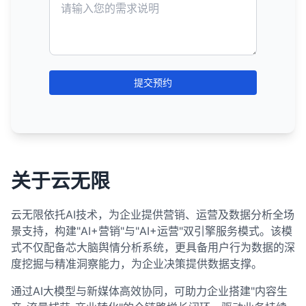
对有价值的页面使用301重定向到相关页面。
使用描述性的导航标签，避免使用模糊的术语
取、索引和排名。随着搜索引擎技术的不断发展，它
利用社会分享
：
本地搜索结果
：
用户可能会对子域名和主域名之间的关系感到困
提高排名
更高的点击率。
：继续优化内容和链接，争取更高的排名
可以通过多种间接方式支持SEO努力，包括增加品牌
度地降低这些风险。关键是关注用户价值和搜索引擎
由于提供了更好的用户体验，聚合网站可能获得更
本。
提供清晰的号召性用语。
如"点击这里"。
们对动态内容的处理能力也在不断提高，但采用最佳
Microdata
：
惑。
允许会员在社交媒体上分享受限内容的预览或价
对无价值的页面使用410 Gone状态码。
位置。
针对本地查询显示的结果，如"附近的咖啡店"。
曝光、促进内容分发、帮助获得自然链接、建立品牌
指南，而不是单纯追求页面数量。
4. 优化移动端内容
提供更多信息
：用户可以在点击前获得更多相关信
好的用户信号，如更低的跳出率、更长的停留时间
实践仍然是确保良好SEO表现的关键。
考虑添加面包屑导航，帮助用户了解当前位置并轻
如何实施301重定向：
值主张。
将标记直接嵌入到HTML元素中。
SEO资源分配策略：
这可能影响品牌认知和用户体验。
扩大关键词覆盖
：针对更多相关关键词进行优化，
权威性和提供额外的搜索可见性。将社交媒体纳入整
通常包含地图和本地企业列表。
更新内部链接，将指向已删除页面的链接重新指向
息，帮助他们做出更明智的决定。
等。
保持内容简洁，避免过长的段落和复杂的句子结
松返回上级页面。
这可以增加品牌曝光，并可能带来外部链接。
特别是中等搜索量的关键词。
体数字营销策略，可以对有机搜索性能产生积极影
RDFa
：
相关页面。
通过服务器配置文件
：
这些信号可能间接影响排名。
图片和视频结果
：
何时考虑使用子域名：
优先级排序
：根据页面的重要性、流量潜力和转化
构。
增加搜索可见性
：丰富片段通常比标准结果占据更
确保导航在移动设备上也易于使用。
响。
优化标题标签和元描述
：创建吸引人、包含价值主
使用HTML属性来提供结构化数据。
价值对页面进行优先级排序。
Apache服务器：使用.htaccess文件
总结来说，仅对会员开放或受限的内容对SEO的直接
更新XML网站地图，移除已删除的页面。
多空间，提高了在搜索结果中的可见度。
显示与查询相关的图片或视频。
提交预约
使用简短的标题和小标题，提高可读性。
内容差异很大
：当内容与主网站的主题差异很大
原始内容创作者如何应对
张的标题和描述。
价值有限，因为搜索引擎无法访问和索引这些内容。
不如JSON-LD和Microdata常用。
4. 实施有效的内部链接策略
Nginx服务器：修改nginx.conf文件
可能以网格形式显示在有机搜索结果中或有专门
资源集中
：将大部分SEO资源集中在高优先级页面
将重要信息放在页面顶部，减少滚动需求。
通过Google Search Console请求移除已删除页面
竞争优势
：在竞争激烈的搜索结果中，丰富片段可
时，子域名可能是更好的选择。
实施结构化数据
：添加结构化数据标记，获取丰富
创建独特价值
：提供聚合网站无法轻易复制的独特
然而，通过创建内容预览、优化登录页面、开发配套
的标签页。
上。
的索引。
以帮助你的结果脱颖而出。
在相关内容之间创建有意义的内部链接，帮助搜索
通过CMS插件
：
实施结构化数据的最佳实践：
使用项目符号和编号列表，使内容更易于扫描。
不同的目标受众
：当内容针对完全不同的目标受众
片段。
内容和视角。
的公开内容和正确处理索引，网站所有者可以最大限
引擎理解内容关系。
新闻结果
：
批量优化
许多CMS系统提供重定向插件，可以轻松设置
：对于相似的页面（如产品列表页），考
潜在的排名提升
：虽然丰富片段本身不直接影响排
时。
总结来说，删除不排名的旧内容在某些情况下可能有
度地发挥受限内容的间接SEO价值。重要的是将受限
使用推荐的JSON-LD格式。
匹配搜索意图
：确保页面内容与用户搜索意图高度
优化用户体验
：改善网站的用户体验，包括页面加
5. 优化表单和互动元素
使用描述性的锚文本，包含相关关键词但避免过度
虑使用模板和批量优化技术。
301重定向。
名，但提高的点击率和用户参与度可能间接有助于
显示与查询相关的新闻文章。
助于提升SEO排名，特别是当这些内容是低质量、过
内容视为整体内容策略的一部分，而不是孤立的SEO
匹配。
载速度、导航和内容结构。
不同的品牌
：当子域名代表不同的品牌或产品线
只标记页面上实际存在的内容。
简化表单，减少必填字段数量。
优化。
排名。
关于云无限
时或重复的。然而，在删除任何内容之前，应该进行
通常有专门的"新闻"标签页。
定期审核
通过编程语言
：定期审核页面性能，调整SEO策略和资
：
资产。
时。
改善用户体验
：优化页面加载速度、移动友好性和
加强品牌建设
：投资品牌建设，提高品牌知名度和
确保结构化数据准确反映页面内容。
使用适合移动设备的输入类型（如数字、日期
确保重要页面获得更多的内部链接，传递更多的链
全面评估，考虑内容的价值、流量、链接和对网站整
源分配。
使用PHP、ASP等编程语言设置HTTP头
如何实现丰富片段：
内容可读性。
信任度。
相关搜索
：
技术隔离需求
：当需要技术隔离（如不同的服务
等）。
接权重。
体的影响。在许多情况下，更新和改进内容可能比删
使用结构化数据测试工具验证实施。
云无限依托AI技术，为企业提供营销、运营及数据分析全场
自动化工具
：使用SEO工具自动化某些优化任务，
建立品牌认知度
：通过内容营销、社交媒体等渠道
实施结构化数据
位于搜索结果底部的相关查询列表。
：使用结构化数据标记，获取丰富
器、不同的技术栈）时。
301重定向的最佳实践：
使用结构化数据
：
确保按钮和可点击元素足够大（至少48x48像
除它更有价值。如果决定删除内容，务必正确处理重
避免创建孤立页面（没有任何内部链接指向的页
景支持，构建"AI+营销"与"AI+运营"双引擎服务模式。该模
提高效率。
监控Google Search Console中的结构化数据报
提高品牌知名度。
片段。
帮助用户细化或扩展他们的搜索。
国际网站
：对于多语言或多地区的网站，有时会使
素），便于触摸操作。
定向和内部链接，以最大限度地减少负面影响。
面）。
在页面中添加结构化数据标记（如JSON-LD、
式不仅配备芯大脑舆情分析系统，更具备用户行为数据的深
确保重定向到相关内容，避免将所有页面重定向到
告。
分析和测试
：使用A/B测试不同的标题和描述，分
建立权威性
：通过高质量内容和链接建设建立行业
总结来说，虽然理想情况下应该为网站上的每个页面
用子域名（如uk.example.com）。
Microdata或RDFa）。
增加元素之间的间距，减少误误触可能性。
SERPs对SEO的重要性：
度挖掘与精准洞察能力，为企业决策提供数据支撑。
首页。
5. 创建XML网站地图
析哪些最有效。
权威性。
避免过度使用结构化数据或标记不相关的内容。
做SEO优化，但在实践中，更有效的策略是根据页面
选择适合你内容类型的结构化数据。
博客或论坛
：一些网站选择将博客或论坛放在子域
使用绝对URL，而不是相对URL。
排名目标
：SEO的主要目标是提高网站在相关关键
6. 优化视频和多媒体内容
监控内容使用
：监控聚合网站如何使用你的内容，
通过AI大模型与新媒体高效协同，可助力企业搭建"内容生
的价值和潜力分配SEO资源。核心页面（如首页、产
创建XML网站地图，列出网站上的所有重要页面。
总结来说，网站有排名但流量很少可能是由多种因素
名下（如blog.example.com）。
总结来说，结构化数据是SEO的重要组成部分，它帮
遵循最佳实践
：
词的SERPs中的排名。